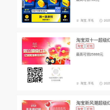
淘宝
,
羊毛
2025
淘宝双十一超级红
淘宝
红包
最高可领25888元
淘宝
,
羊毛
2025
淘宝新风潮超级红
淘宝
红包