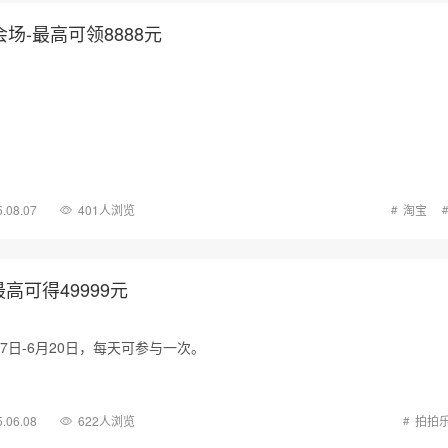
场-最高可领8888元
.08.07
401人浏览
淘宝
最高可得49999元
月7日-6月20日，每天可参与一次。
.06.08
622人浏览
拍拍