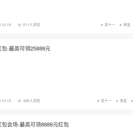
.10.19
511人浏览
双十一
淘宝
包-最高可领25888元
.10.15
396人浏览
双十一
淘宝
包会场-最高可领8888元红包