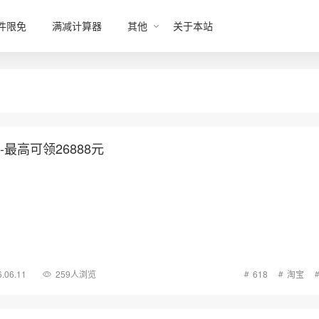
件限免
满减计算器
其他
关于本站
-最高可领26888元
.06.11
259人浏览
618
淘宝