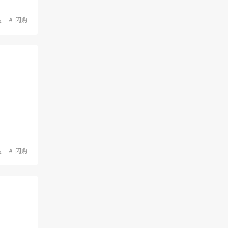
宝
闪购
宝
闪购