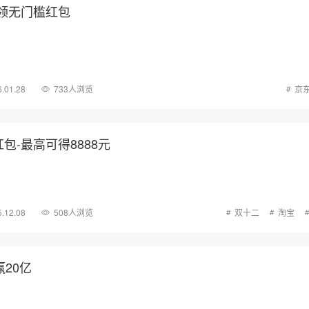
领无门槛红包
.01.28
733人浏览
京
包-最高可得8888元
.12.08
508人浏览
双十二
淘宝
赢20亿