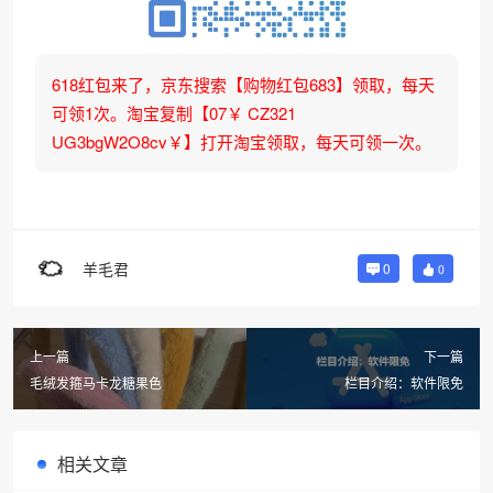
618红包来了，京东搜索【购物红包683】领取，每天
可领1次。淘宝复制【07￥ CZ321
UG3bgW2O8cv￥】打开淘宝领取，每天可领一次。
羊毛君
0
0
上一篇
下一篇
毛绒发箍马卡龙糖果色
栏目介绍：软件限免
相关文章