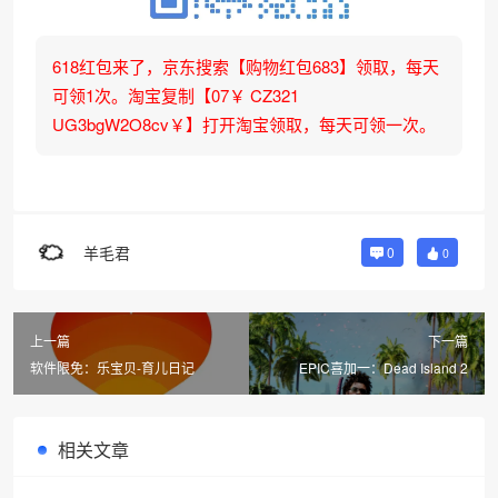
618红包来了，京东搜索【购物红包683】领取，每天
可领1次。淘宝复制【07￥ CZ321
UG3bgW2O8cv￥】打开淘宝领取，每天可领一次。
羊毛君
0
0
上一篇
下一篇
软件限免：乐宝贝-育儿日记
EPIC喜加一：Dead Island 2
相关文章