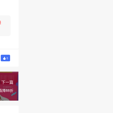
领
0
下一篇
直降88折