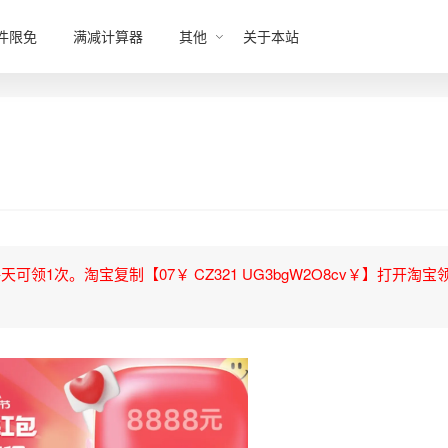
件限免
满减计算器
其他
关于本站
领1次。淘宝复制【07￥ CZ321 UG3bgW2O8cv￥】打开淘宝