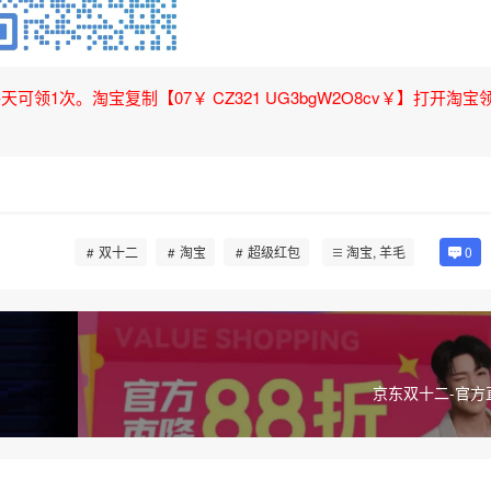
领1次。淘宝复制【07￥ CZ321 UG3bgW2O8cv￥】打开淘宝
双十二
淘宝
超级红包
淘宝
,
羊毛
0
京东双十二-官方