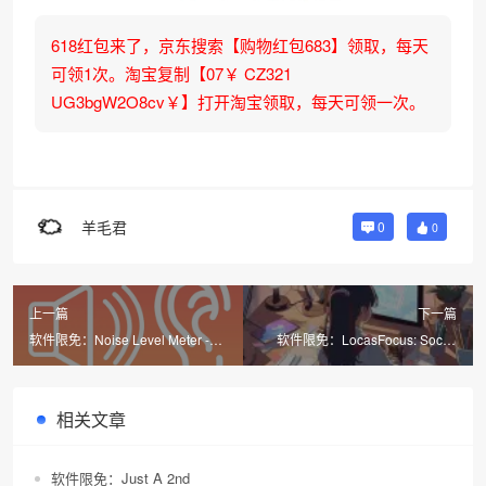
618红包来了，京东搜索【购物红包683】领取，每天
可领1次。淘宝复制【07￥ CZ321
UG3bgW2O8cv￥】打开淘宝领取，每天可领一次。
羊毛君
0
0
上一篇
下一篇
软件限免：Noise Level Meter -
软件限免：LocasFocus: Social
Decibel dB
Focus Timer
相关文章
软件限免：Just A 2nd