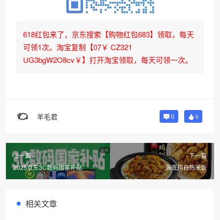
618红包来了，京东搜索【购物红包683】领取，每天
可领1次。淘宝复制【07￥ CZ321
UG3bgW2O8cv￥】打开淘宝领取，每天可领一次。
羊毛君
0
0
上一篇
下一篇
2025京东3C数码国家补贴
海底捞自热米饭
相关文章