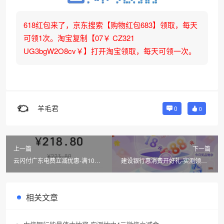
618红包来了，京东搜索【购物红包683】领取，每天
可领1次。淘宝复制【07￥ CZ321
UG3bgW2O8cv￥】打开淘宝领取，每天可领一次。
羊毛君
0
0
上一篇
下一篇
云闪付广东电费立减优惠-满10元
建设银行惠消费开好礼-实测领到1
享8折5元封顶
元微信立减金，2025年3月更新
相关文章