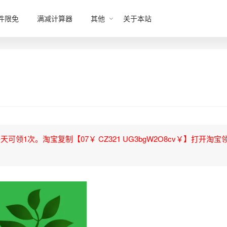
件限免
满减计算器
其他
关于本站
领1次。淘宝复制【07￥ CZ321 UG3bgW2O8cv￥】打开淘宝