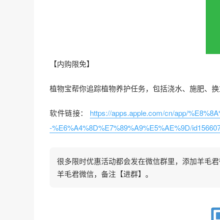
【内购限免】
植物宝帮你追踪植物养护任务，包括浇水、施肥、换
软件链接：
https://apps.apple.com/cn/app
-%E6%A4%8D%E7%89%A9%E5%AE%9D/id156607
很多限时优惠活动都会发在微信群里，添加羊毛君微信
羊毛君微信，备注【进群】。