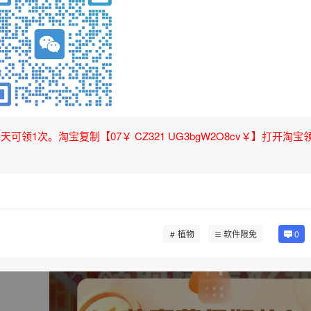
领1次。淘宝复制【07￥ CZ321 UG3bgW2O8cv￥】打开淘宝
植物
软件限免
0