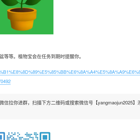
盆等等。植物宝会在任务到期时提醒你。
/%E8%8A%B1%E8%8D%89%E5%85%BB%E6%8A%A4%E5%8A%A9%E6%
0492
拉你进群，扫描下方二维码或搜索微信号【yangmaojun2025】