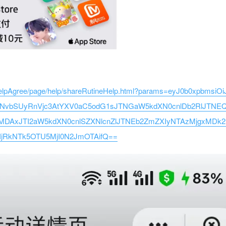
helpAgree/page/help/shareRutineHelp.html?params=eyJ0b0xpbmsiO
NvbSUyRnVjc3AtYXV0aC5odG1sJTNGaW5kdXN0cnlDb2RlJTNE
AxJTI2aW5kdXN0cnlSZXNlcnZlJTNEb2ZmZXIyNTAzMjgxMDk2
jRkNTk5OTU5MjI0N2JmOTAifQ==