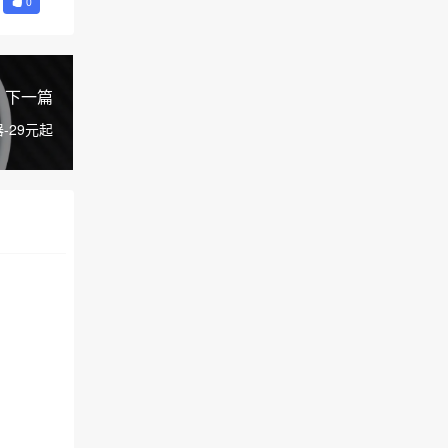
0
下一篇
器-29元起