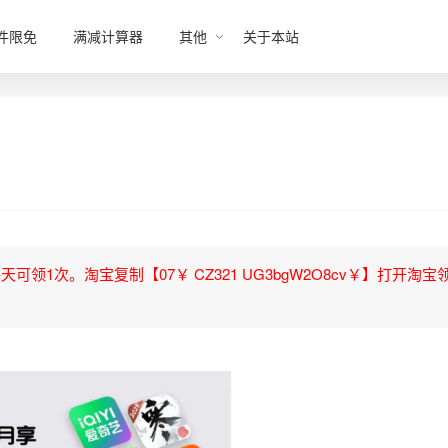
件限免
满减计算器
其他
关于本站
领1次。淘宝复制【07￥ CZ321 UG3bgW2O8cv￥】打开淘宝