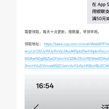
需要领取，每天十点更新，限数量，早领早用。
领取地址：
https://base.cup.com.cn/s/wl/WebAPP/
wcyUzQSUyRiUyRnVjc3AudW5pb25wYXlpbnRsLm
MDAwNDglMjZjaGFubmVsQ29kZSUzREMwMDAwMD
2hvcHVuZGVmaW5lZCIsImVuY3J5cHRBcHBJZCI6I