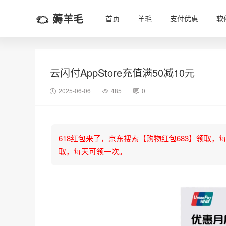
薅羊毛
首页
羊毛
支付优惠
软
云闪付AppStore充值满50减10元
2025-06-06
485
0
618红包来了，京东搜索【购物红包683】领取，每天可
取，每天可领一次。