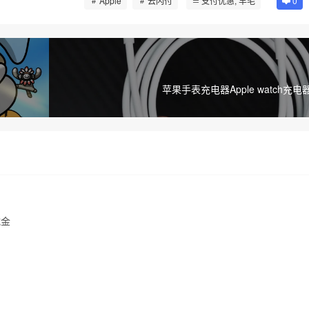
Apple
云闪付
支付优惠
,
羊毛
0
苹果手表充电器Apple watch充电
减金