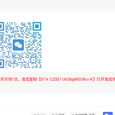
领1次。淘宝复制【07￥ CZ321 UG3bgW2O8cv￥】打开淘宝