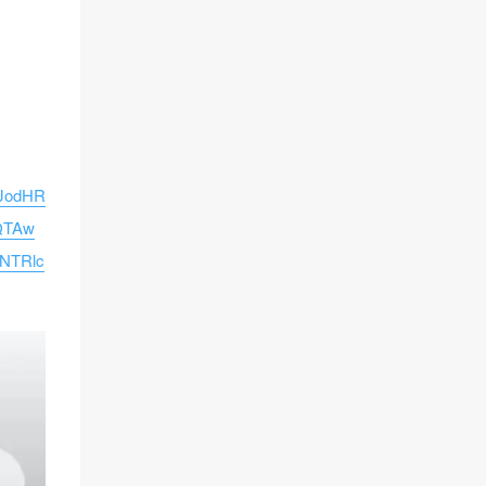
iJodHR
QTAw
NTRlc