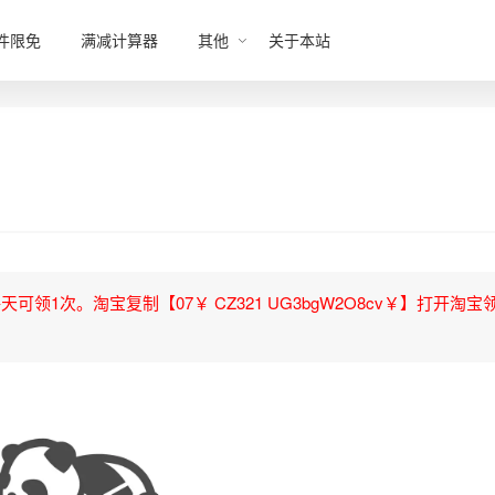
件限免
满减计算器
其他
关于本站
领1次。淘宝复制【07￥ CZ321 UG3bgW2O8cv￥】打开淘宝