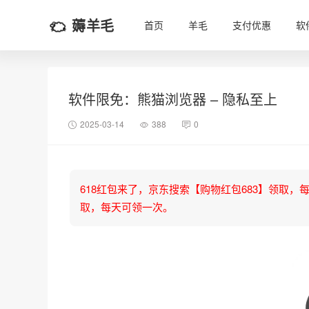
薅羊毛
首页
羊毛
支付优惠
软
软件限免：熊猫浏览器 – 隐私至上
2025-03-14
388
0
618红包来了，京东搜索【购物红包683】领取，每天可
取，每天可领一次。