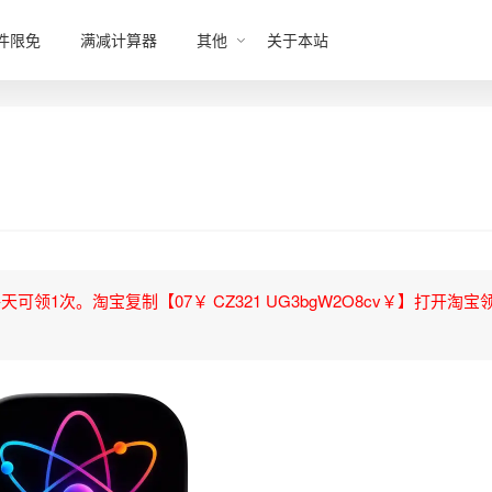
件限免
满减计算器
其他
关于本站
领1次。淘宝复制【07￥ CZ321 UG3bgW2O8cv￥】打开淘宝