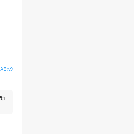
%AE%9
添加