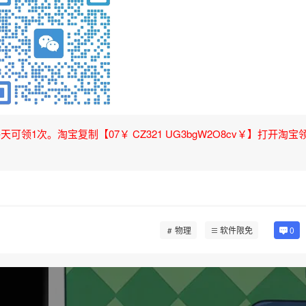
领1次。淘宝复制【07￥ CZ321 UG3bgW2O8cv￥】打开淘宝
物理
软件限免
0