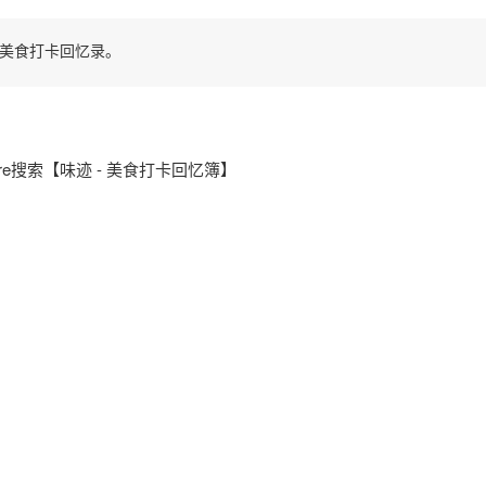
属美食打卡回忆录。
tore搜索【味迹 - 美食打卡回忆簿】