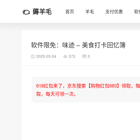
薅羊毛
首页
羊毛
支付优惠
软
软件限免：味迹 – 美食打卡回忆簿
2025-05-04
572
0
618红包来了，京东搜索【购物红包683】领取，每天可
取，每天可领一次。