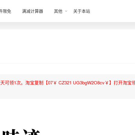
件限免
满减计算器
其他
关于本站
领1次。淘宝复制【07￥ CZ321 UG3bgW2O8cv￥】打开淘宝