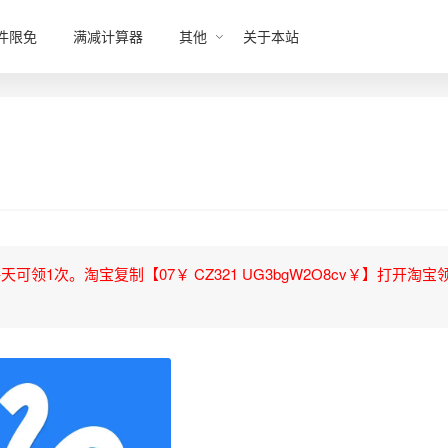
件限免
满减计算器
其他
关于本站
领1次。淘宝复制【07￥ CZ321 UG3bgW2O8cv￥】打开淘宝