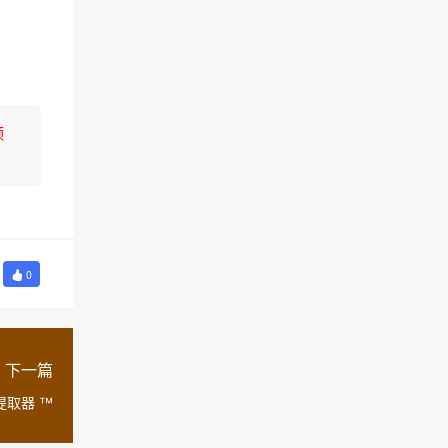
领
0
下一篇
提取器 ™