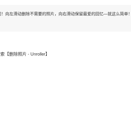
间！向左滑动删除不需要的照片，向右滑动保留最爱的回忆—就这么简单
索【删除照片 - Unroller】