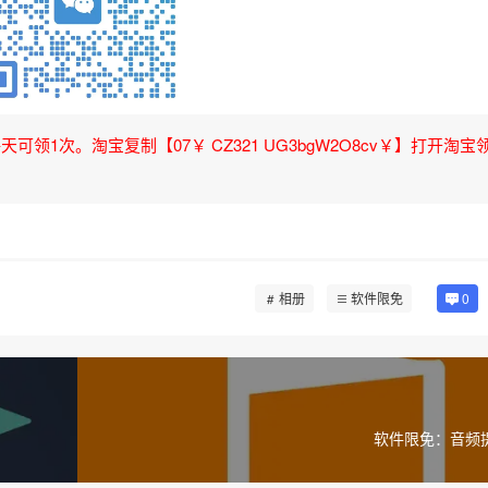
领1次。淘宝复制【07￥ CZ321 UG3bgW2O8cv￥】打开淘宝
相册
软件限免
0
软件限免：音频