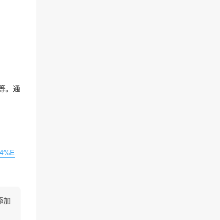
等。通
84%E
添加