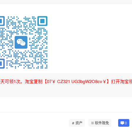
领1次。淘宝复制【07￥ CZ321 UG3bgW2O8cv￥】打开淘宝
资产
软件限免
0