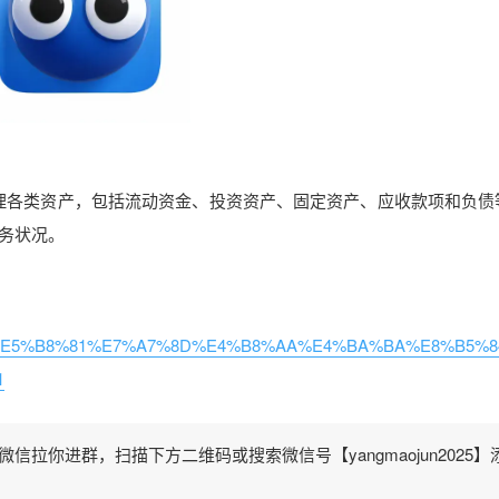
松管理各类资产，包括流动资金、投资资产、固定资产、应收款项和负债
务状况。
5%A4%9A%E5%B8%81%E7%A7%8D%E4%B8%AA%E4%BA%BA%E8%B5%
1
拉你进群，扫描下方二维码或搜索微信号【yangmaojun2025】