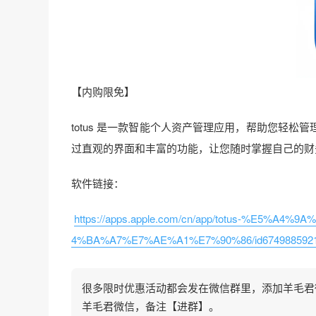
【内购限免】
totus 是一款智能个人资产管理应用，帮助您轻
过直观的界面和丰富的功能，让您随时掌握自己的财
软件链接：
https://apps.apple.com/cn/app/totus-%E
4%BA%A7%E7%AE%A1%E7%90%86/id674988592
很多限时优惠活动都会发在微信群里，添加羊毛君微信
羊毛君微信，备注【进群】。