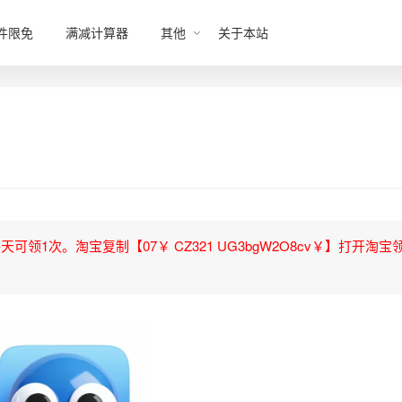
件限免
满减计算器
其他
关于本站
领1次。淘宝复制【07￥ CZ321 UG3bgW2O8cv￥】打开淘宝