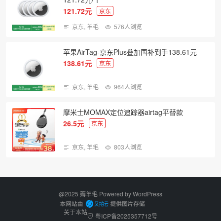
121.72元
京东
京东
,
羊毛
576人浏览
苹果AirTag-京东Plus叠加国补到手138.61元
138.61元
京东
京东
,
羊毛
964人浏览
摩米士MOMAX定位追踪器airtag平替款
26.5元
京东
京东
,
羊毛
803人浏览
@2025 薅羊毛 Powered by
WordPress
关于本站
粤ICP备2025357712号