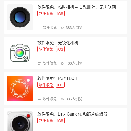
软件限免：临时相机 – 自动删除，无需联网
软件限免
iOS
软件限免
383人浏览
软件限免：无锐化相机
软件限免
iOS
软件限免
466人浏览
软件限免：PGYTECH
软件限免
iOS
软件限免
385人浏览
软件限免：Linx Camera 和照片编辑器
软件限免
iOS