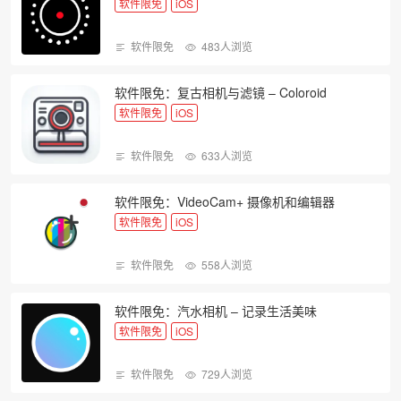
软件限免
iOS
软件限免
483人浏览
软件限免：复古相机与滤镜 – Coloroid
软件限免
iOS
软件限免
633人浏览
软件限免：VideoCam+ 摄像机和编辑器
软件限免
iOS
软件限免
558人浏览
软件限免：汽水相机 – 记录生活美味
软件限免
iOS
软件限免
729人浏览