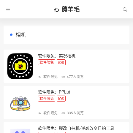
薅羊毛
相机
软件限免：实况相机
软件限免
iOS
软件限免
477人浏览
软件限免：PPLut
软件限免
iOS
软件限免
335人浏览
软件限免：爆改自拍机-逆袭改变日拍工具