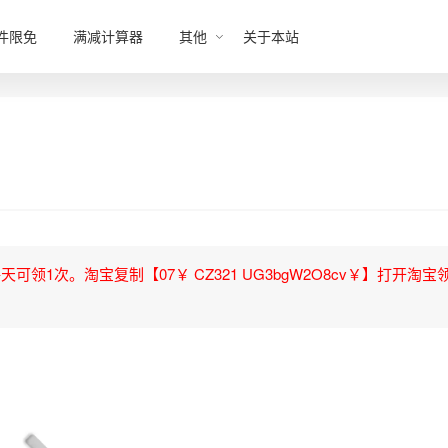
件限免
满减计算器
其他
关于本站
领1次。淘宝复制【07￥ CZ321 UG3bgW2O8cv￥】打开淘宝