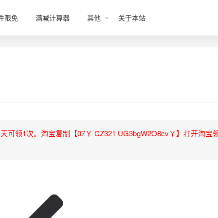
件限免
满减计算器
其他
关于本站
领1次。淘宝复制【07￥ CZ321 UG3bgW2O8cv￥】打开淘宝