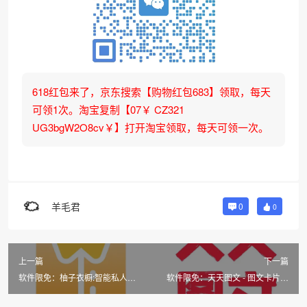
618红包来了，京东搜索【购物红包683】领取，每天
可领1次。淘宝复制【07￥ CZ321
UG3bgW2O8cv￥】打开淘宝领取，每天可领一次。
羊毛君
0
0
上一篇
下一篇
软件限免：柚子衣橱:智能私人衣
软件限免：天天图文 - 图文卡片制
橱管家
作神器