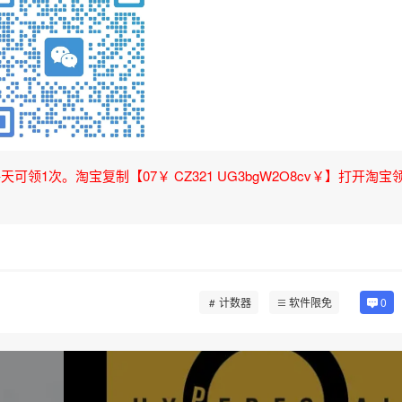
领1次。淘宝复制【07￥ CZ321 UG3bgW2O8cv￥】打开淘宝
计数器
软件限免
0