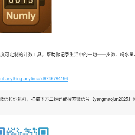
美、并且高度可定制的计数工具，帮助你记录生活中的一切——步数、喝水
unt-anything-anytime/id6746784196
拉你进群，扫描下方二维码或搜索微信号【yangmaojun2025】