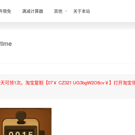
件限免
满减计算器
其他
关于本站
time
领1次。淘宝复制【07￥ CZ321 UG3bgW2O8cv￥】打开淘宝