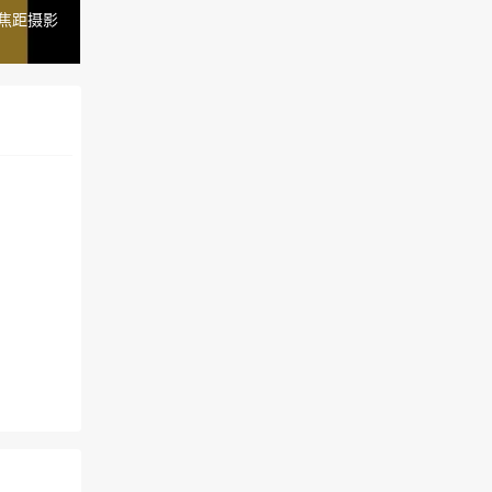
超焦距摄影