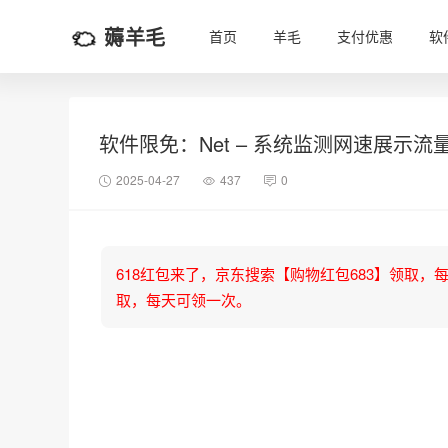
薅羊毛
首页
羊毛
支付优惠
软
软件限免：Net – 系统监测网速展示流
2025-04-27
437
0
618红包来了，京东搜索【购物红包683】领取，每天可
取，每天可领一次。