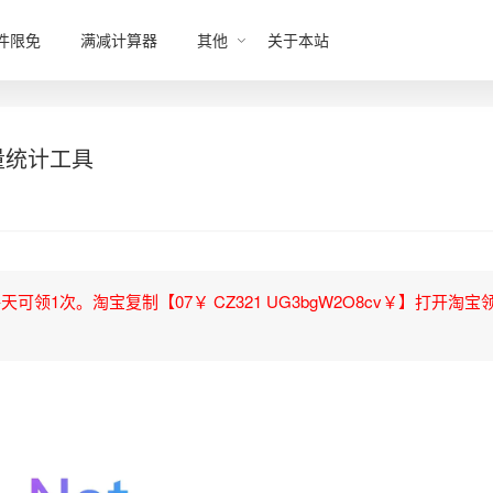
件限免
满减计算器
其他
关于本站
量统计工具
领1次。淘宝复制【07￥ CZ321 UG3bgW2O8cv￥】打开淘宝