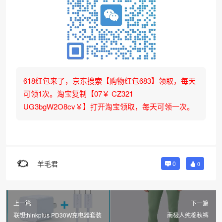
618红包来了，京东搜索【购物红包683】领取，每天
可领1次。淘宝复制【07￥ CZ321
UG3bgW2O8cv￥】打开淘宝领取，每天可领一次。
羊毛君
0
0
上一篇
下一篇
联想thinkplus PD30W充电器套装
南极人纯棉秋裤