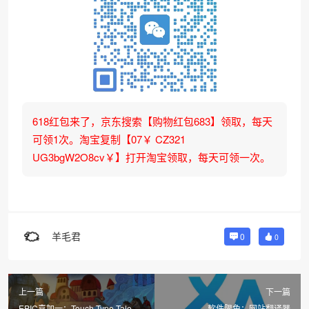
618红包来了，京东搜索【购物红包683】领取，每天
可领1次。淘宝复制【07￥ CZ321
UG3bgW2O8cv￥】打开淘宝领取，每天可领一次。
羊毛君
0
0
上一篇
下一篇
EPIC喜加一：Touch Type Tale
软件限免：网站翻译器