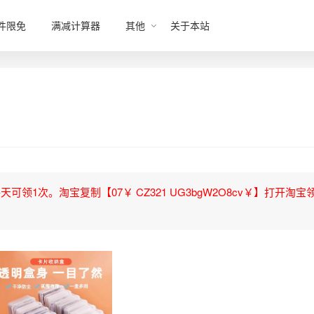
件限免
满减计算器
其他
关于本站
领1次。淘宝复制【07￥ CZ321 UG3bgW2O8cv￥】打开淘宝