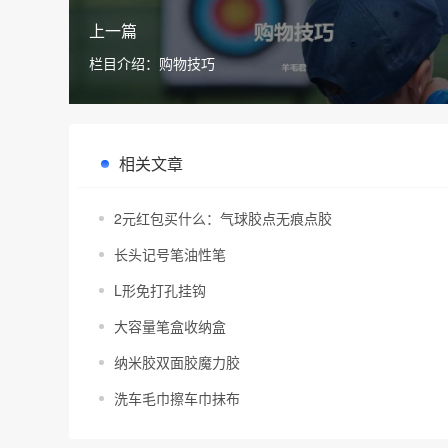
上一篇
栏目介绍：购物技巧
相关文章
2元红包买什么：气球胶点无痕点胶
长头记号笔油性笔
L形免打孔挂钩
大容量笔盒收纳盒
纳米胶双面胶魔力胶
洗车毛巾擦车巾抹布