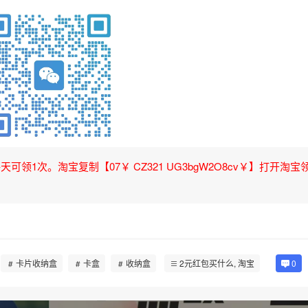
领1次。淘宝复制【07￥ CZ321 UG3bgW2O8cv￥】打开淘宝
卡片收纳盒
卡盒
收纳盒
2元红包买什么
,
淘宝
0