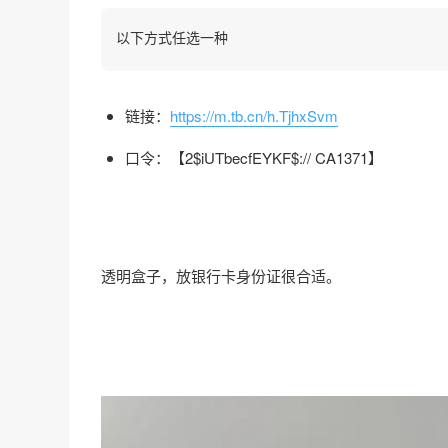
以下方式任选一种
链接：
https://m.tb.cn/h.TjhxSvm
口令：【2$iUTbecfEYKF$:// CA1371】
透明盒子，放银行卡身份证很合适。