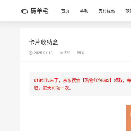
薅羊毛
首页
羊毛
支付优惠
软
卡片收纳盒
2025-01-10
579
0
618红包来了，京东搜索【购物红包683】领取，每天可
取，每天可领一次。