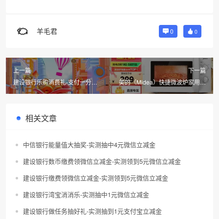
羊毛君
0
0
上一篇
下一篇
建设银行乐购消费礼-支付一分钱
美的（Midea）快捷微波炉家用小
购3元立减金
型360°转盘加热旋钮操控-到手
254.15元
相关文章
中信银行能量值大抽奖-实测抽中4元微信立减金
建设银行数币缴费领微信立减金-实测领到5元微信立减金
建设银行缴费领微信立减金-实测领到5元微信立减金
建设银行湾宝消消乐-实测抽中1元微信立减金
建设银行做任务抽好礼-实测抽到1元支付宝立减金