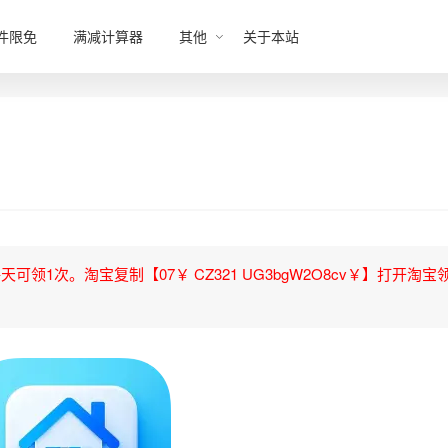
件限免
满减计算器
其他
关于本站
领1次。淘宝复制【07￥ CZ321 UG3bgW2O8cv￥】打开淘宝