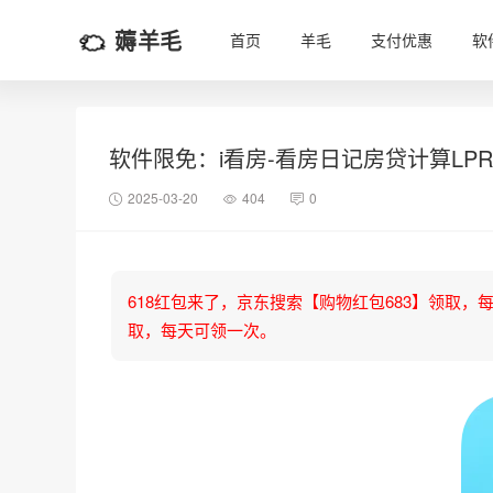
薅羊毛
首页
羊毛
支付优惠
软
软件限免：i看房-看房日记房贷计算LPR
2025-03-20
404
0
618红包来了，京东搜索【购物红包683】领取，每天可
取，每天可领一次。