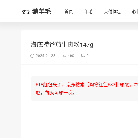
薅羊毛
首页
羊毛
支付优惠
软
海底捞番茄牛肉粉147g
2025-01-23
490
0
618红包来了，京东搜索【购物红包683】领取，每天可
取，每天可领一次。