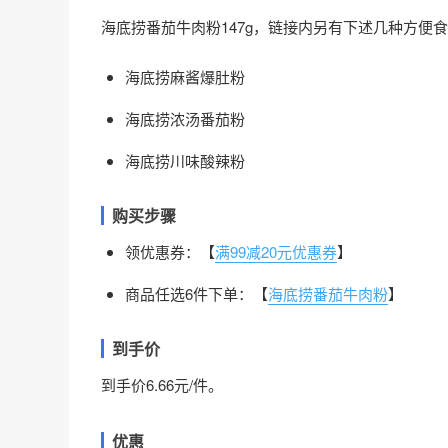
海底捞番茄牛肉粉147g，链接内另有下述几种方便
海底捞麻酱爆肚粉
海底捞浓汤番茄粉
海底捞川味酸辣粉
购买步骤
领优惠券：【
满99减20元优惠券
】
商品任选6件下单：【
海底捞番茄牛肉粉
】
到手价
到手价6.66元/件。
优惠