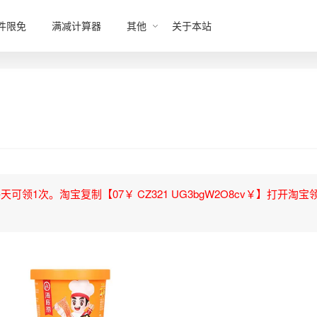
件限免
满减计算器
其他
关于本站
领1次。淘宝复制【07￥ CZ321 UG3bgW2O8cv￥】打开淘宝