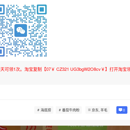
领1次。淘宝复制【07￥ CZ321 UG3bgW2O8cv￥】打开淘宝
海底捞
番茄牛肉粉
京东
,
羊毛
0