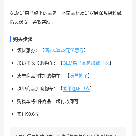
GLM是森马旗下的品牌，本商品材质是双层保暖摇粒绒，
防风保暖，柔软亲肤。
购买步骤
领优惠券：【
满200减62元优惠券
】
加绒卫衣加购物车：【
GLM森马品牌加绒卫衣
】
凑单商品2件加购物车：【
凑单裤子
】
凑单商品加购物车：【
凑单连帽卫衣
】
购物车将4件商品一起付款即可
实付99.6元