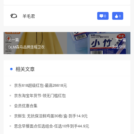
羊毛君
0
0
上一篇
下一篇
GLM森马品牌连帽卫衣
一次性牙线
相关文章
京东618超级红包-最高26618元
京东淘宝年货节-领无门槛红包
会员优惠合集
京鲜生 无抗保洁鲜鸡蛋30枚/盒-到手14.9元
思念早餐面点任选组合-任选10件到手44.9元