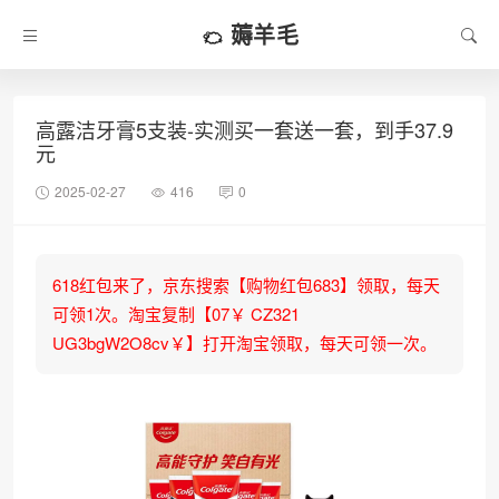
薅羊毛
高露洁牙膏5支装-实测买一套送一套，到手37.9
元
2025-02-27
416
0
618红包来了，京东搜索【购物红包683】领取，每天
可领1次。淘宝复制【07￥ CZ321
UG3bgW2O8cv￥】打开淘宝领取，每天可领一次。