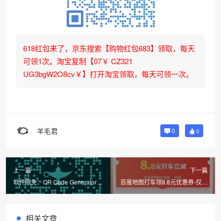
618红包来了，京东搜索【购物红包683】领取，每天
可领1次。淘宝复制【07￥ CZ321
UG3bgW2O8cv￥】打开淘宝领取，每天可领一次。
羊毛君
0
0
上一篇
下一篇
软件限免：QR Code Generator
百度地图打车领8.8元优惠券-仅限
QRGenie
周四
相关文章