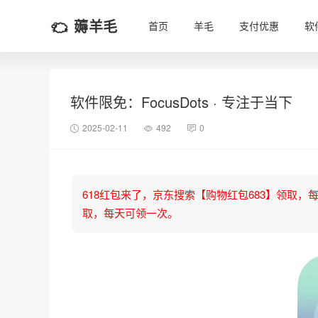
薅羊毛
首页
羊毛
支付优惠
软
软件限免：FocusDots · 专注于当下
2025-02-11
492
0
618红包来了，京东搜索【购物红包683】领取，每天可
取，每天可领一次。