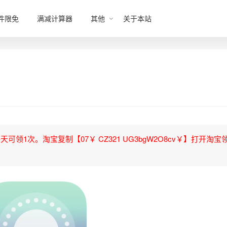
件限免
满减计算器
其他
关于本站
领1次。淘宝复制【07￥ CZ321 UG3bgW2O8cv￥】打开淘宝