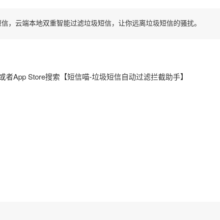
短信，云端本地双重智能过滤垃圾短信，让你远离垃圾短信的骚扰。
或者App Store搜索【短信喵-垃圾短信自动过滤拦截助手】