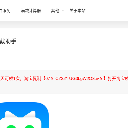
件限免
满减计算器
其他
关于本站
截助手
领1次。淘宝复制【07￥ CZ321 UG3bgW2O8cv￥】打开淘宝