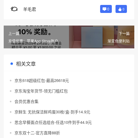
羊毛君
0
0
上一篇
下一篇
充值优惠：苹果App Store账户充
渐变色便利贴
值10%奖励
相关文章
京东618超级红包-最高26618元
京东淘宝年货节-领无门槛红包
会员优惠合集
京鲜生 无抗保洁鲜鸡蛋30枚/盒-到手14.9元
思念早餐面点任选组合-任选10件到手44.9元
京东双十二-官方直降88折