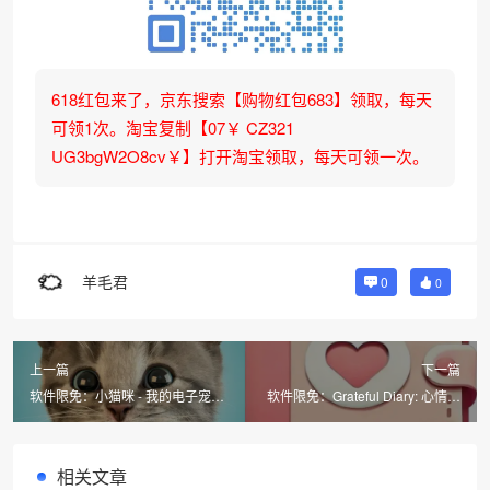
618红包来了，京东搜索【购物红包683】领取，每天
可领1次。淘宝复制【07￥ CZ321
UG3bgW2O8cv￥】打开淘宝领取，每天可领一次。
羊毛君
0
0
上一篇
下一篇
软件限免：小猫咪 - 我的电子宠物
软件限免：Grateful Diary: 心情日
小猫（最佳儿童虚拟小猫游戏）
记,密码锁日记,照片本
相关文章