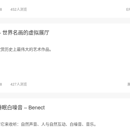
28
452人浏览
E
– 世界名画的虚拟展厅
欣赏历史上最伟大的艺术作品。
28
427人浏览
白噪音 – Benect
用它来收听：自然声音、人与自然互动、白噪音、音乐。