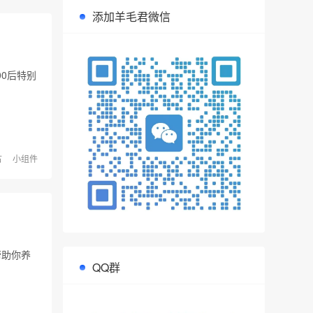
添加羊毛君微信
0后特别
古
小组件
帮助你养
QQ群