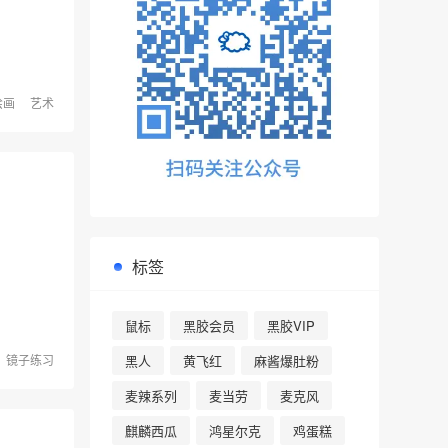
绘画
艺术
标签
鼠标
黑胶会员
黑胶VIP
黑人
黄飞红
麻酱爆肚粉
镜子练习
麦辣系列
麦当劳
麦克风
麒麟西瓜
鸿星尔克
鸡蛋糕