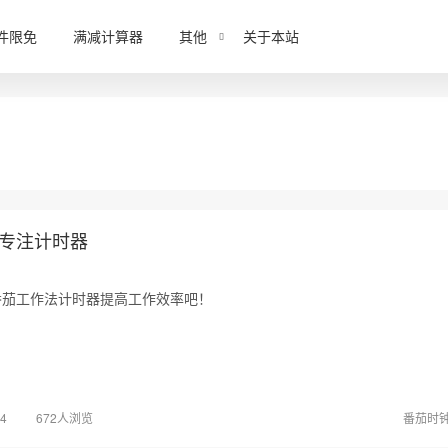
件限免
满减计算器
其他
关于本站
 专注计时器
番茄工作法计时器提高工作效率吧！
04
672人浏览
番茄时