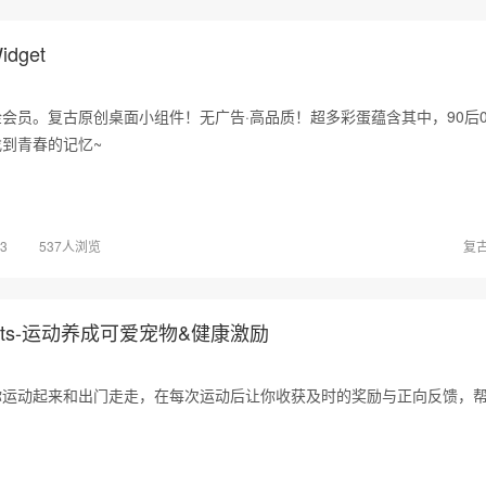
dget
会员。复古原创桌面小组件！无广告·高品质！超多彩蛋蕴含其中，90后0
到青春的记忆~
03
537人浏览
复
ets-运动养成可爱宠物&健康激励
你运动起来和出门走走，在每次运动后让你收获及时的奖励与正向反馈，