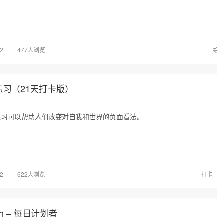
02
477人浏览
习（21天打卡版）
练习可以帮助人们改变对自我和世界的负面看法。
02
622人浏览
打卡
h – 每日计划者