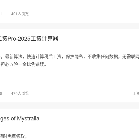
01
401人浏览
Pro-2025工资计算器
告，最新算法，快速计算税后工资，保护隐私，不收集任何数据，无需联
需担心五险一金比例错误。
28
479人浏览
工
 of Mystralia
lia，限时免费领取。