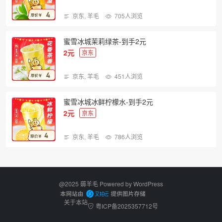
京东
,
羊毛
705人浏览
蜜雪冰城茉莉绿茶-到手2元
2元
京东
京东
,
羊毛
451人浏览
蜜雪冰城冰鲜柠檬水-到手2元
2元
京东
京东
,
羊毛
786人浏览
@2025 薅羊毛 Powered by
WordPress
关于本站
粤ICP备2025357712号