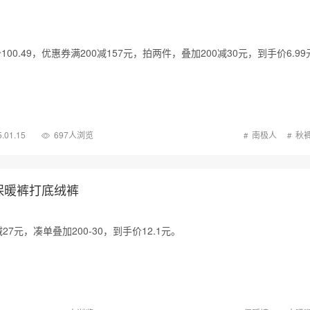
0.49，优惠券满200减157元，拍两件，叠加200减30元，到手价6.99
.01.15
697人浏览
南极人
秋
保暖裤打底绒裤
7元，凑单叠加200-30，到手价12.1元。