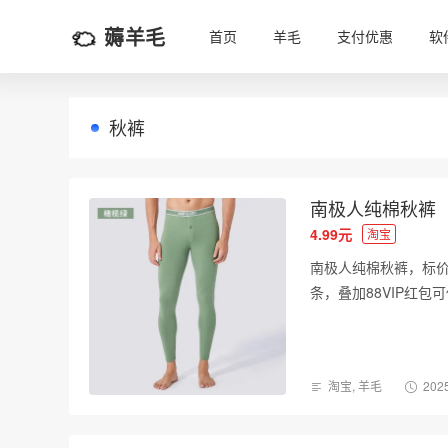
薅羊毛
首页
羊毛
支付优惠
软
秋裤
南极人纯棉秋裤
4.99元
淘宝
南极人纯棉秋裤，标价10
条，叠加88VIP红包可
淘宝
,
羊毛
2025