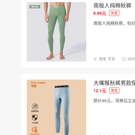
南极人纯棉秋裤
6.99元
淘宝
南极人纯棉秋裤，标价10
淘宝
,
羊毛
2025
大嘴猴秋裤男款
12.1元
淘宝
原价46元，领券后立减2