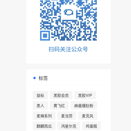
标签
鼠标
黑胶会员
黑胶VIP
黑人
黄飞红
麻酱爆肚粉
麦辣系列
麦当劳
麦克风
麒麟西瓜
鸿星尔克
鸡蛋糕