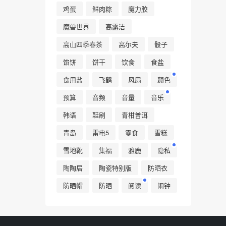
鸡蛋
鲜肉粽
魔力胶
魔兽世界
高露洁
高山四季春茶
高尔夫
骰子
馅饼
饼干
饮食
食盐
食用盐
飞鹤
风扇
颜色
预算
音频
音量
音乐
韩语
鞋刷
青柑普洱
青岛
雷电5
零食
雪糕
雪地靴
集福
雅鹿
隐私
陶陶居
陶瓷特别版
防晒衣
防晒帽
防晒
阅读
闹钟