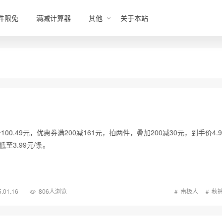
件限免
满减计算器
其他
关于本站
0.49元，优惠券满200减161元，拍两件，叠加200减30元，到手价4.9
低至3.99元/条。
.01.16
806人浏览
南极人
秋