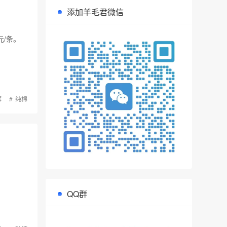
添加羊毛君微信
元/条。
裤
纯棉
QQ群