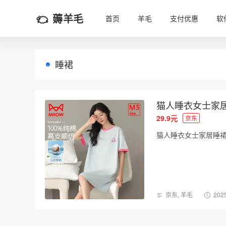
薅羊毛
首页
羊毛
支付优惠
软
睡裙
猫人睡衣女士家居睡
29.9元
京东
猫人睡衣女士家居睡裙，
京东
,
羊毛
2025