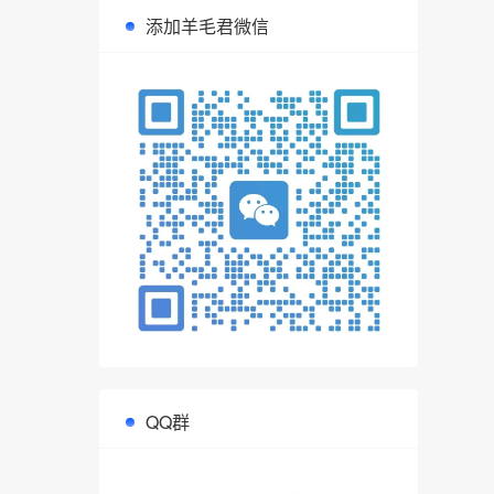
添加羊毛君微信
QQ群