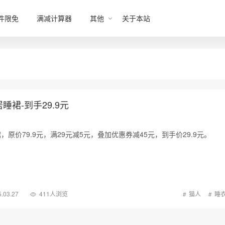
件限免
满减计算器
其他
关于本站
裙-到手29.9元
原价79.9元，满29元减5元，叠加优惠券减45元，到手价29.9元。
.03.27
411人浏览
猫人
睡