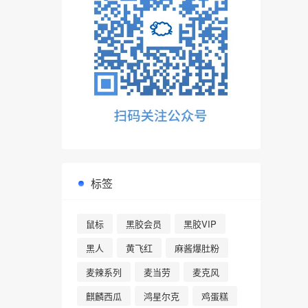
标签
鼠标
黑胶会员
黑胶VIP
黑人
黄飞红
麻酱爆肚粉
麦辣系列
麦当劳
麦克风
麒麟西瓜
鸿星尔克
鸡蛋糕