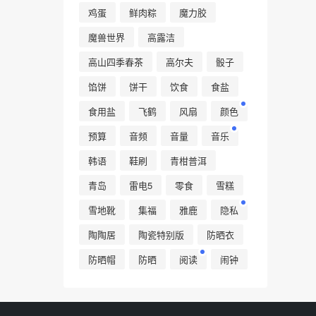
鸡蛋
鲜肉粽
魔力胶
魔兽世界
高露洁
高山四季春茶
高尔夫
骰子
馅饼
饼干
饮食
食盐
食用盐
飞鹤
风扇
颜色
预算
音频
音量
音乐
韩语
鞋刷
青柑普洱
青岛
雷电5
零食
雪糕
雪地靴
集福
雅鹿
隐私
陶陶居
陶瓷特别版
防晒衣
防晒帽
防晒
阅读
闹钟