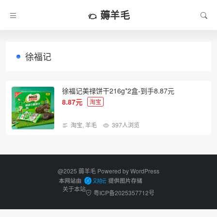
薅羊毛
徐福记
徐福记美禄饼干216g*2盒-到手8.87元
8.87元
淘宝
淘宝
,
羊毛
397人浏览
@2025 薅羊毛 Powered by
WordPress
关于本站
粤ICP备2025357712号