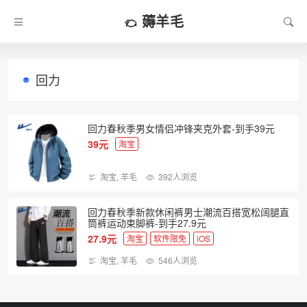
薅羊毛
回力
回力春秋季男女情侣冲锋夹克外套-到手39元
39元
淘宝
淘宝
,
羊毛
392人浏览
回力春秋季新款休闲裤男士潮流百搭宽松阔腿直
筒裤运动束脚裤-到手27.9元
27.9元
淘宝
软件限免
iOS
淘宝
,
羊毛
546人浏览